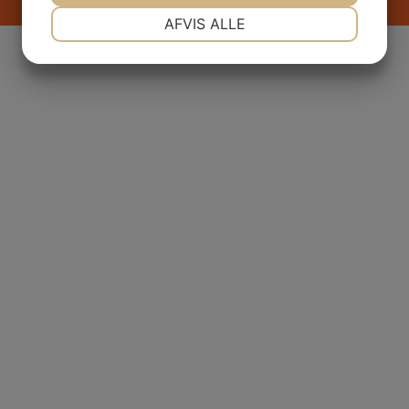
NØDVENDIGE
PRÆFERENCER
AFVIS ALLE
JA
NEJ
JA
NEJ
MARKETING
STATISTIK
Hos Glostrup Fysioterapi & Træning ønsker vi at være
det foretrukne og logiske valg af fysioterapiklinik for
alle borgere i Glostrup, Herlev, Albertslund og Brøndby.
Med mere end 50 års erfaring og et stadigt voksende
team har vi både de faglige kompetencer og den
menneskelige indsigt til at give dig et behageligt
forløb med de rette løsninger.