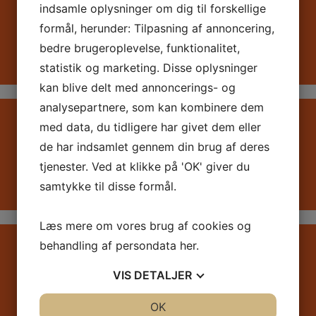
indsamle oplysninger om dig til forskellige
ONLINE BOOKING
formål, herunder: Tilpasning af annoncering,
BESTIL TID »
bedre brugeroplevelse, funktionalitet,
statistik og marketing. Disse oplysninger
kan blive delt med annoncerings- og
analysepartnere, som kan kombinere dem
med data, du tidligere har givet dem eller
AKUT TID
de har indsamlet gennem din brug af deres
tjenester. Ved at klikke på 'OK' giver du
KONTAKT OS »
samtykke til disse formål.
Læs mere om vores brug af cookies og
behandling af persondata
her
.
LASERBEHANDLING
VIS
DETALJER
BESTIL TID »
JA
NEJ
OK
JA
NEJ