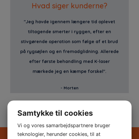
Hvad siger kunderne?
"Jeg havde igennem længere tid oplevet
tiltagende smerter i ryggen, efter en
stivgørende operation som følge af et brud
på rygsøjlen og en fremadglidning. Allerede
efter første behandling med K-laser
mærkede jeg en kæmpe forskel".
- Morten
Samtykke til cookies
Vi og vores samarbejdspartnere bruger
teknologier, herunder cookies, til at