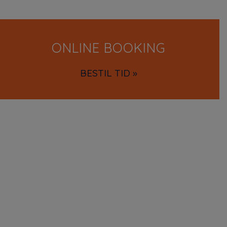
ONLINE BOOKING
BESTIL TID »
Vi
Hos Glostrup Fysioterapi & Træning
ønsker vi at være det foretrukne og
Vi b
logiske valg af fysioterapiklinik for
Ydel