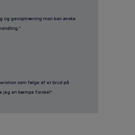
ing og genoptræning man kan ønske
handling."
eration som følge af et brud på
e jeg en kæmpe forskel".