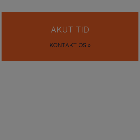
AKUT TID
KONTAKT OS »
gtige links
Foretrukne
ehandler
Træning
ser
Massage