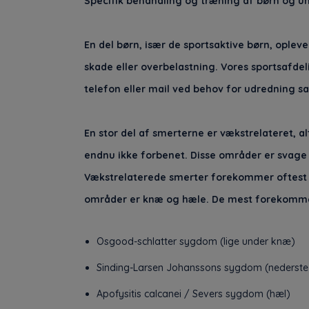
Specifik behandling og træning af børn og u
En del børn, især de sportsaktive børn, ople
skade eller overbelastning. Vores sportsafde
telefon eller mail ved behov for udredning s
En stor del af smerterne er vækstrelateret, a
endnu ikke forbenet. Disse områder er svage 
Vækstrelaterede smerter forekommer oftest h
områder er knæ og hæle. De mest forekomm
Osgood-schlatter sygdom (lige under knæ)
Sinding-Larsen Johanssons sygdom (nederste
Apofysitis calcanei / Severs sygdom (hæl)