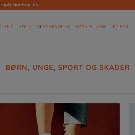
rupfysioterapi.dk
ELSER
HOLD
VI BEHANDLER
BØRN & UNGE
PRISER
BØRN, UNGE, SPORT OG SKADER