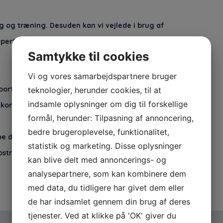
g og træning. Desuden kan vi vejlede i brug af
erSole) samt tilbyde relevant el-terapi (herunder K-
Samtykke til cookies
Vi og vores samarbejdspartnere bruger
sportsudøveren, som ønsker at forbedre
teknologier, herunder cookies, til at
indsamle oplysninger om dig til forskellige
h konceptet.
Læs mere her.
formål, herunder: Tilpasning af annoncering,
bedre brugeroplevelse, funktionalitet,
ig eller dit barn? Skriv eller ring til os i dag. Vi er
statistik og marketing. Disse oplysninger
strup, Brøndby, Albertslund og Vallensbæk.
kan blive delt med annoncerings- og
analysepartnere, som kan kombinere dem
med data, du tidligere har givet dem eller
de har indsamlet gennem din brug af deres
tjenester. Ved at klikke på 'OK' giver du