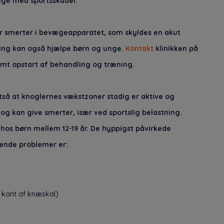
nge med sportsskader.
ver smerter i bevægeapparatet, som skyldes en akut
ling kan også hjælpe børn og unge.
Kontakt
klinikken på
amt opstart af behandling og træning.
ltså at knoglernes vækstzoner stadig er aktive og
og kan give smerter, især ved sportslig belastning.
os børn mellem 12-19 år. De hyppigst påvirkede
ende problemer er:
 kant af knæskal)