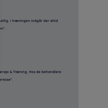
llig. I træningen indgår der altid
en".
erapi & Træning. Hos de behandlere
eresse".