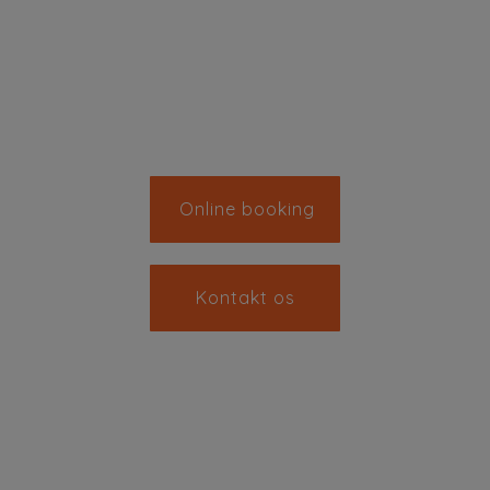
Z-Health
Laser
Sportsskader
Online booking
Kontakt os
Hovedvejen 152 A 2600 Glostrup
+45 43 45 60 40
info@glostrupfysioterapi.dk