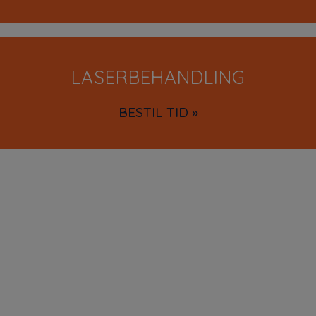
LASERBEHANDLING
BESTIL TID »
Hos Glostrup Fysioterapi & Træning ønsker vi at være
det foretrukne og logiske valg af fysioterapiklinik for
alle borgere i Glostrup, Herlev, Albertslund og Brøndby.