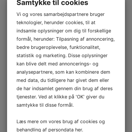
Samtykke til cookies
kan ønske sig. Efter 5 mdr. er der kommet
Vi og vores samarbejdspartnere bruger
fuld bevægelighed igen. Tak for god
teknologier, herunder cookies, til at
behandling."
indsamle oplysninger om dig til forskellige
formål, herunder: Tilpasning af annoncering,
- Tanja 20 år, studerende
bedre brugeroplevelse, funktionalitet,
statistik og marketing. Disse oplysninger
Hvad siger kunderne?
kan blive delt med annoncerings- og
analysepartnere, som kan kombinere dem
"Jeg havde igennem længere tid oplevet
med data, du tidligere har givet dem eller
tiltagende smerter i ryggen, efter en
de har indsamlet gennem din brug af deres
stivgørende operation som følge af et brud
tjenester. Ved at klikke på 'OK' giver du
på rygsøjlen og en fremadglidning. Allerede
samtykke til disse formål.
efter første behandling med K-laser
Læs mere om vores brug af cookies og
mærkede jeg en kæmpe forskel".
behandling af persondata
her
.