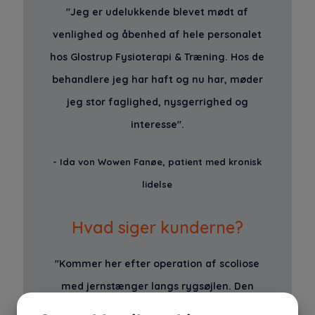
"Jeg er udelukkende blevet mødt af
venlighed og åbenhed af hele personalet
hos Glostrup Fysioterapi & Træning. Hos de
behandlere jeg har haft og nu har, møder
jeg stor faglighed, nysgerrighed og
interesse".
- Ida von Wowen Fanøe, patient med kronisk
lidelse
Hvad siger kunderne?
"Kommer her efter operation af scoliose
med jernstænger langs rygsøjlen. Den
bedste behandling og genoptræning man